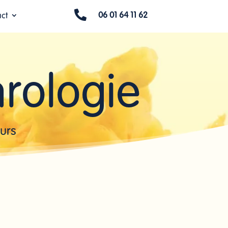

06 01 64 11 62
ct
hrologie
urs