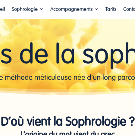
eil
Sophrologie
Accompagnements
Tarifs
Conta
s de la sop
e méthode méticuleuse née d’un long parco
D’où vient la Sophrologie ?
L’origine du mot vient du grec