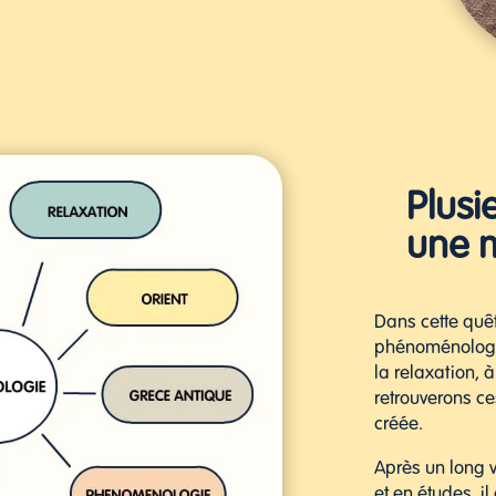
Plusi
une 
Dans cette quête
phénoménologi
la relaxation, 
retrouverons c
créée.
Après un long 
et en études, i