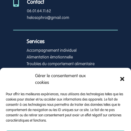

Contact
06.01.64.11.62
helosophro@gmail.com
Services
Accompagnement individuel
Alimentation émotionnelle
Troubles du comportement alimentaire
Accompagnement en groupe
Gérer le consentement aux
Accompagnement en entreprises
cookies
A propos
Pour offrir les meilleures expériences, nous utilisons des technologies telles que les
cookies pour stocker et/ou accéder aux informations des appareils. Le fait de
Présentation
consentir à ces technologies nous permettra de traiter des données telles que le
Tarifs
comportement de navigation ou les ID uniques sur ce site. Le fait de ne pas
Prendre rendez-vous
consentir ou de retirer son consentement peut avoir un effet négatif sur certaines
caractéristiques et fonctions.
Réserver un appel de 15 min